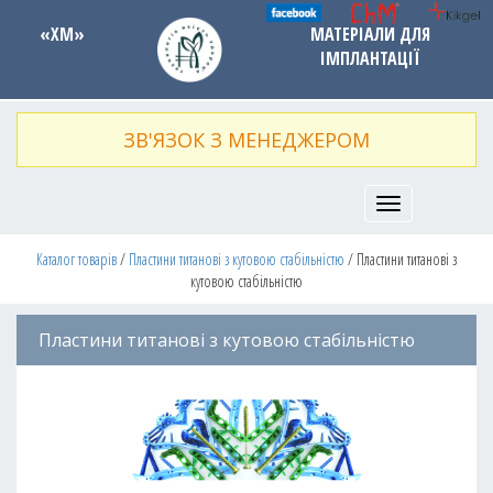
«ХМ»
МАТЕРІАЛИ ДЛЯ
ІМПЛАНТАЦІЇ
ЗВ'ЯЗОК З МЕНЕДЖЕРОМ
T
o
g
Каталог товарів
/
Пластини титанові з кутовою стабільністю
/ Пластини титанові з
g
кутовою стабільністю
l
e
n
Пластини титанові з кутовою стабільністю
a
v
i
g
a
t
i