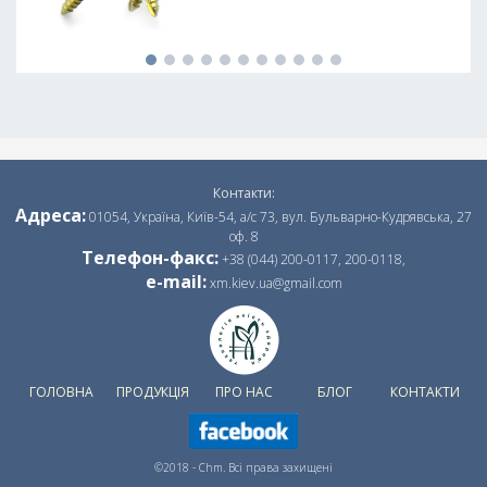
o
n
Контакти:
Адреса:
01054, Україна, Київ-54, а/с 73, вул. Бульварно-Кудрявська, 27
оф. 8
Телефон-факс:
+38 (044) 200-0117,
200-0118,
e-mail:
xm.kiev.ua@gmail.com
ГОЛОВНА
ПРОДУКЦІЯ
ПРО НАС
БЛОГ
КОНТАКТИ
©2018 - Chm. Всі права захищені