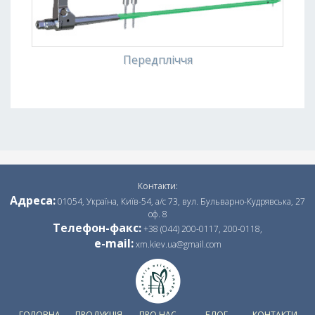
Передпліччя
Контакти:
Адреса:
01054, Україна, Київ-54, а/с 73, вул. Бульварно-Кудрявська, 27
оф. 8
Телефон-факс:
+38 (044) 200-0117,
200-0118,
e-mail:
xm.kiev.ua@gmail.com
ГОЛОВНА
ПРОДУКЦІЯ
ПРО НАС
БЛОГ
КОНТАКТИ