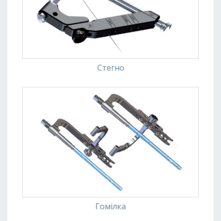
o
n
Стегно
Гомілка