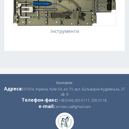
o
n
Інструменти
Контакти:
Адреса:
01054, Україна, Київ-54, а/с 73, вул. Бульварно-Кудрявська, 27
оф. 8
Телефон-факс:
+38 (044) 200-0117,
200-0118,
e-mail:
xm.kiev.ua@gmail.com